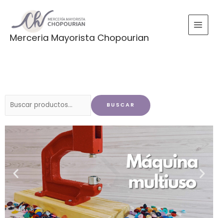
Ir
al
contenido
Merceria Mayorista Chopourian
Buscar
BUSCAR
por: