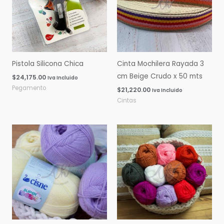
Pistola Silicona Chica
Cinta Mochilera Rayada 3
cm Beige Crudo x 50 mts
$
24,175.00
Iva Incluido
Pegamento
$
21,220.00
Iva Incluido
Cintas
Rango
Rango
de
de
precios:
precios:
desde
desde
$0.00
$0.00
hasta
hasta
$16,060.00
$14,600.00