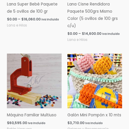
Lana Super Bebé Paquete
Lana Cisne Rendidora
de 5 ovillos de 100 gr
Paquete 500grs Mismo
Color (5 ovillos de 100 grs
$
0.00
–
$
16,060.00
Iva Incluido
Lana e Hilos
c/u)
$
0.00
–
$
14,600.00
Iva Incluido
Lana e Hilos
Máquina Familiar Multiuso
Galón Mini Pompón x 10 mts
$
60,595.00
$
3,710.00
Iva Incluido
Iva Incluido