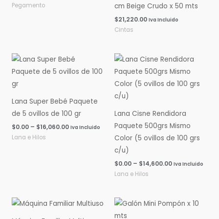
Pegamento
cm Beige Crudo x 50 mts
$
21,220.00
Iva Incluido
Cintas
Rango
Rango
de
de
precios:
precios:
desde
desde
$0.00
$0.00
hasta
hasta
Lana Super Bebé Paquete
$16,060.00
$14,600.00
de 5 ovillos de 100 gr
Lana Cisne Rendidora
Paquete 500grs Mismo
$
0.00
–
$
16,060.00
Iva Incluido
Lana e Hilos
Color (5 ovillos de 100 grs
c/u)
$
0.00
–
$
14,600.00
Iva Incluido
Lana e Hilos