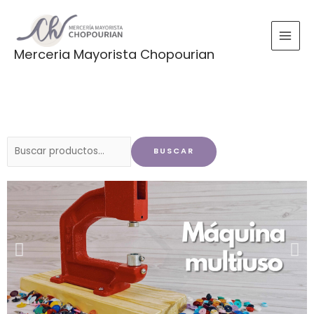
Ir
al
contenido
Merceria Mayorista Chopourian
Buscar
BUSCAR
por: