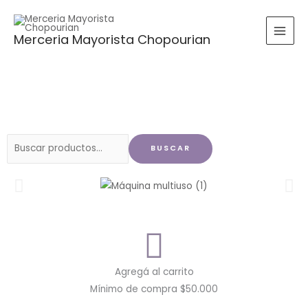
Ir
al
Merceria Mayorista Chopourian
contenido
Buscar
BUSCAR
por:
Agregá al carrito
Mínimo de compra $50.000