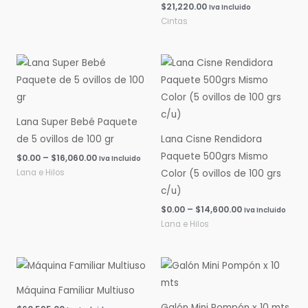
$
21,220.00
Iva Incluido
Cintas
Rango
Rango
de
de
precios:
precios:
desde
desde
$0.00
$0.00
hasta
hasta
Lana Super Bebé Paquete
$16,060.00
$14,600.00
de 5 ovillos de 100 gr
Lana Cisne Rendidora
Paquete 500grs Mismo
$
0.00
–
$
16,060.00
Iva Incluido
Lana e Hilos
Color (5 ovillos de 100 grs
c/u)
$
0.00
–
$
14,600.00
Iva Incluido
Lana e Hilos
Máquina Familiar Multiuso
Galón Mini Pompón x 10 mts