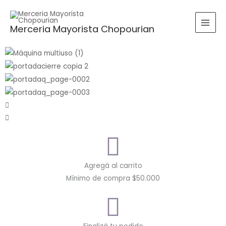
Ir
al
Buscar
BUSCAR
Merceria Mayorista Chopourian
contenido
por:
Agregá al carrito
Mínimo de compra $50.000