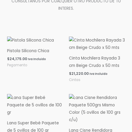
CONSULTANOS POR CUALQUIER OTRO PRODUCTO DE TU
INTERES.
Pistola Silicona Chica
Cinta Mochilera Rayada 3
$
24,175.00
Iva Incluido
Pegamento
cm Beige Crudo x 50 mts
$
21,220.00
Iva Incluido
Cintas
Rango
Rango
de
de
precios:
precios:
desde
desde
$0.00
$0.00
hasta
hasta
Lana Super Bebé Paquete
$16,060.00
$14,600.00
de 5 ovillos de 100 gr
Lana Cisne Rendidora