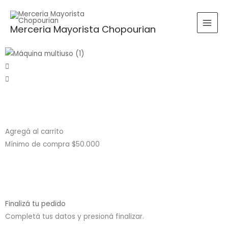
Ir
al
Buscar
BUSCAR
Merceria Mayorista Chopourian
contenido
por:
Agregá al carrito
Mínimo de compra $50.000
Finalizá tu pedido
Completá tus datos y presioná finalizar.