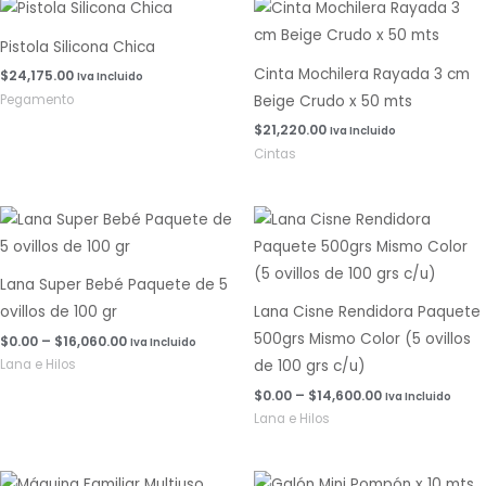
Pistola Silicona Chica
Cinta Mochilera Rayada 3 cm
$
24,175.00
Iva Incluido
Pegamento
Beige Crudo x 50 mts
$
21,220.00
Iva Incluido
Cintas
Rango
Rango
de
de
precios:
precios:
desde
desde
$0.00
$0.00
Lana Super Bebé Paquete de 5
hasta
hasta
ovillos de 100 gr
Lana Cisne Rendidora Paquete
$16,060.00
$14,600.00
500grs Mismo Color (5 ovillos
$
0.00
–
$
16,060.00
Iva Incluido
Lana e Hilos
de 100 grs c/u)
$
0.00
–
$
14,600.00
Iva Incluido
Lana e Hilos