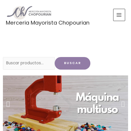
Ir
al
contenido
Merceria Mayorista Chopourian
Buscar
BUSCAR
por: