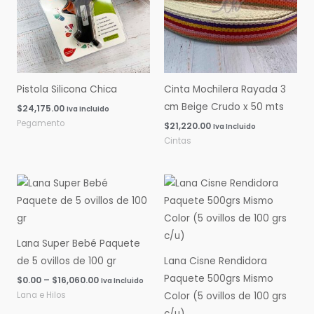
Pistola Silicona Chica
Cinta Mochilera Rayada 3
cm Beige Crudo x 50 mts
$
24,175.00
Iva Incluido
Pegamento
$
21,220.00
Iva Incluido
Cintas
Rango
Rango
de
de
precios:
precios:
desde
desde
$0.00
$0.00
hasta
hasta
Lana Super Bebé Paquete
$16,060.00
$14,600.00
de 5 ovillos de 100 gr
Lana Cisne Rendidora
Paquete 500grs Mismo
$
0.00
–
$
16,060.00
Iva Incluido
Lana e Hilos
Color (5 ovillos de 100 grs
c/u)