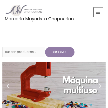
Ir
al
contenido
Merceria Mayorista Chopourian
Buscar
BUSCAR
por: