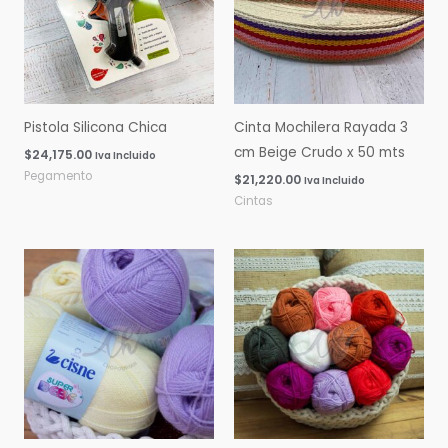
Pistola Silicona Chica
Cinta Mochilera Rayada 3
cm Beige Crudo x 50 mts
$
24,175.00
Iva Incluido
Pegamento
$
21,220.00
Iva Incluido
Cintas
Rango
Rango
de
de
precios:
precios:
desde
desde
$0.00
$0.00
hasta
hasta
$16,060.00
$14,600.00