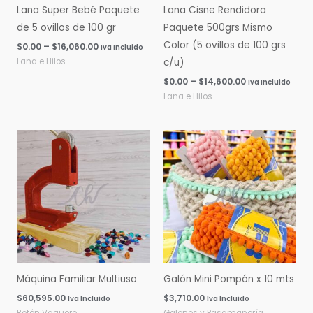
Lana Super Bebé Paquete
Lana Cisne Rendidora
de 5 ovillos de 100 gr
Paquete 500grs Mismo
Color (5 ovillos de 100 grs
$
0.00
–
$
16,060.00
Iva Incluido
Lana e Hilos
c/u)
$
0.00
–
$
14,600.00
Iva Incluido
Lana e Hilos
Máquina Familiar Multiuso
Galón Mini Pompón x 10 mts
$
60,595.00
$
3,710.00
Iva Incluido
Iva Incluido