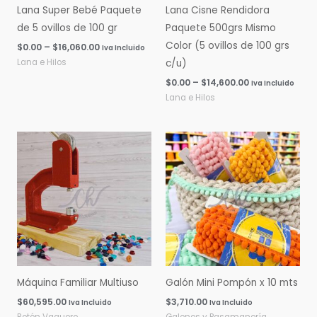
Lana Super Bebé Paquete
Lana Cisne Rendidora
de 5 ovillos de 100 gr
Paquete 500grs Mismo
Color (5 ovillos de 100 grs
$
0.00
–
$
16,060.00
Iva Incluido
Lana e Hilos
c/u)
$
0.00
–
$
14,600.00
Iva Incluido
Lana e Hilos
Máquina Familiar Multiuso
Galón Mini Pompón x 10 mts
$
60,595.00
$
3,710.00
Iva Incluido
Iva Incluido