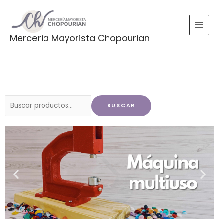
Ir
al
contenido
Merceria Mayorista Chopourian
Buscar
BUSCAR
por: