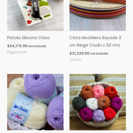
Pistola Silicona Chica
Cinta Mochilera Rayada 3
cm Beige Crudo x 50 mts
$
24,175.00
Iva Incluido
Pegamento
$
21,220.00
Iva Incluido
Cintas
Rango
Rango
de
de
precios:
precios:
desde
desde
$0.00
$0.00
hasta
hasta
$16,060.00
$14,600.00