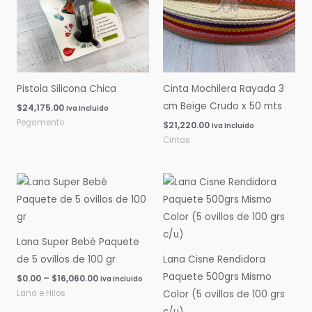
Pistola Silicona Chica
Cinta Mochilera Rayada 3
cm Beige Crudo x 50 mts
$
24,175.00
Iva Incluido
Pegamento
$
21,220.00
Iva Incluido
Cintas
Rango
Rango
de
de
precios:
precios:
desde
desde
$0.00
$0.00
hasta
hasta
Lana Super Bebé Paquete
$16,060.00
$14,600.00
de 5 ovillos de 100 gr
Lana Cisne Rendidora
Paquete 500grs Mismo
$
0.00
–
$
16,060.00
Iva Incluido
Lana e Hilos
Color (5 ovillos de 100 grs
c/u)