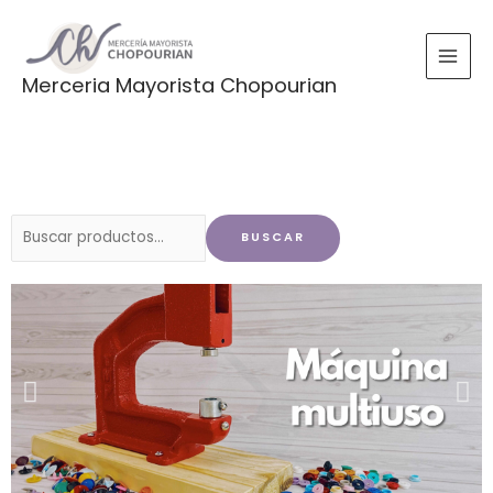
Ir
al
contenido
Merceria Mayorista Chopourian
Buscar
BUSCAR
por: