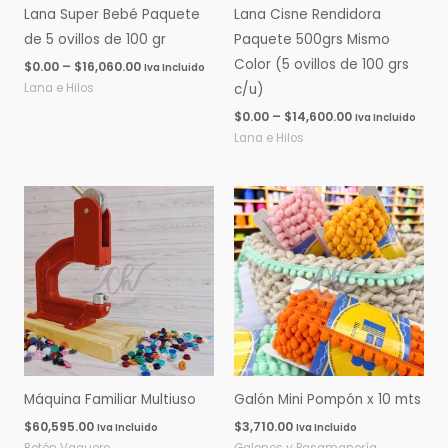
Lana Super Bebé Paquete
Lana Cisne Rendidora
de 5 ovillos de 100 gr
Paquete 500grs Mismo
Color (5 ovillos de 100 grs
$
0.00
–
$
16,060.00
Iva Incluido
Lana e Hilos
c/u)
$
0.00
–
$
14,600.00
Iva Incluido
Lana e Hilos
Máquina Familiar Multiuso
Galón Mini Pompón x 10 mts
$
60,595.00
$
3,710.00
Iva Incluido
Iva Incluido