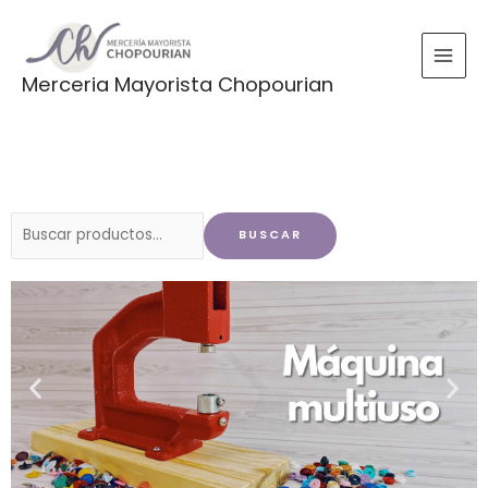
Ir
al
contenido
Merceria Mayorista Chopourian
Buscar
BUSCAR
por: