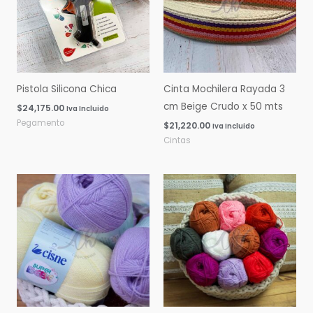
Pistola Silicona Chica
Cinta Mochilera Rayada 3
cm Beige Crudo x 50 mts
$
24,175.00
Iva Incluido
Pegamento
$
21,220.00
Iva Incluido
Cintas
Rango
Rango
de
de
precios:
precios:
desde
desde
$0.00
$0.00
hasta
hasta
$16,060.00
$14,600.00