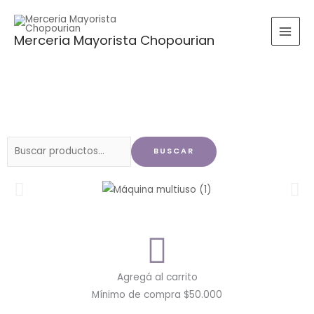
Ir
al
Merceria Mayorista Chopourian
contenido
Buscar
BUSCAR
por:
Agregá al carrito
Mínimo de compra $50.000