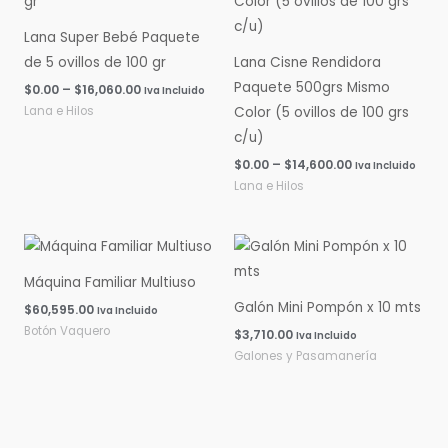
$0.00
$0.00
hasta
hasta
Lana Super Bebé Paquete
$16,060.00
$14,600.00
de 5 ovillos de 100 gr
Lana Cisne Rendidora
Paquete 500grs Mismo
$
0.00
–
$
16,060.00
Iva Incluido
Lana e Hilos
Color (5 ovillos de 100 grs
c/u)
$
0.00
–
$
14,600.00
Iva Incluido
Lana e Hilos
Máquina Familiar Multiuso
Galón Mini Pompón x 10 mts
$
60,595.00
Iva Incluido
Botón Vaquero
$
3,710.00
Iva Incluido
Galones y Pasamanería