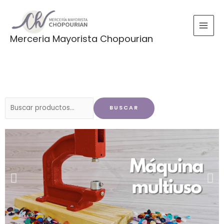
Ir
al
contenido
Merceria Mayorista Chopourian
Buscar
BUSCAR
por: