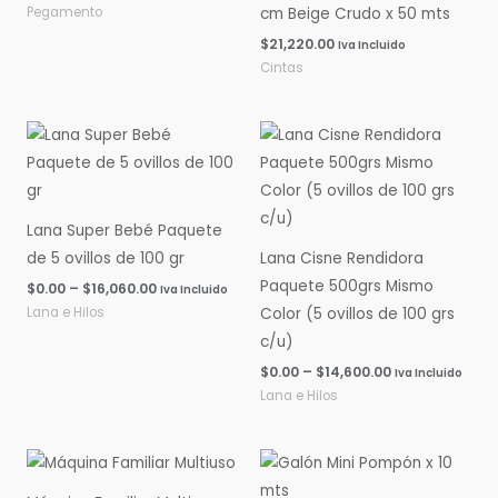
Pegamento
cm Beige Crudo x 50 mts
$
21,220.00
Iva Incluido
Cintas
Rango
Rango
de
de
precios:
precios:
desde
desde
$0.00
$0.00
hasta
hasta
Lana Super Bebé Paquete
$16,060.00
$14,600.00
de 5 ovillos de 100 gr
Lana Cisne Rendidora
Paquete 500grs Mismo
$
0.00
–
$
16,060.00
Iva Incluido
Lana e Hilos
Color (5 ovillos de 100 grs
c/u)
$
0.00
–
$
14,600.00
Iva Incluido
Lana e Hilos