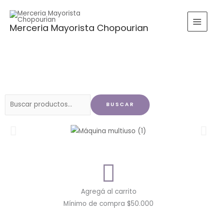
Ir
al
Merceria Mayorista Chopourian
contenido
Buscar
BUSCAR
por:
Agregá al carrito
Mínimo de compra $50.000