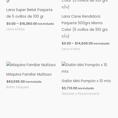
$0.00
$0.00
hasta
hasta
Lana Super Bebé Paquete
$16,060.00
$14,600.00
de 5 ovillos de 100 gr
Lana Cisne Rendidora
Paquete 500grs Mismo
$
0.00
–
$
16,060.00
Iva Incluido
Lana e Hilos
Color (5 ovillos de 100 grs
c/u)
$
0.00
–
$
14,600.00
Iva Incluido
Lana e Hilos
Máquina Familiar Multiuso
Galón Mini Pompón x 10 mts
$
60,595.00
Iva Incluido
Botón Vaquero
$
3,710.00
Iva Incluido
Galones y Pasamanería