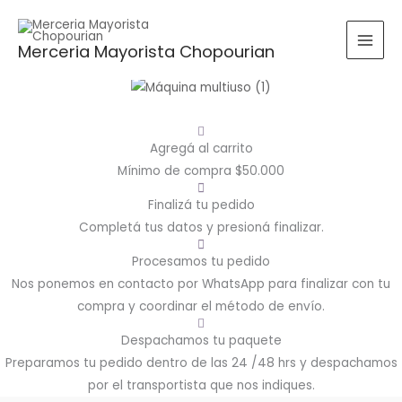
Ir
Buscar
Rango
Rango
al
por:
de
de
Merceria Mayorista Chopourian
contenido
precios:
precios:
BUSCAR
desde
desde
$0.00
$0.00
hasta
hasta
$16,060.00
$14,600.00
Agregá al carrito
Mínimo de compra $50.000
Finalizá tu pedido
Completá tus datos y presioná finalizar.
Procesamos tu pedido
Nos ponemos en contacto por WhatsApp para finalizar con tu
compra y coordinar el método de envío.
Despachamos tu paquete
Preparamos tu pedido dentro de las 24 /48 hrs y despachamos
por el transportista que nos indiques.