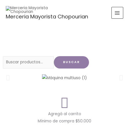
Ir
al
Merceria Mayorista Chopourian
contenido
Buscar
BUSCAR
por:
Agregá al carrito
Mínimo de compra $50.000