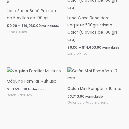
$0.00
$0.00
hasta
hasta
Lana Super Bebé Paquete
$16,060.00
$14,600.00
de 5 ovillos de 100 gr
Lana Cisne Rendidora
Paquete 500grs Mismo
$
0.00
–
$
16,060.00
Iva Incluido
Lana e Hilos
Color (5 ovillos de 100 grs
c/u)
$
0.00
–
$
14,600.00
Iva Incluido
Lana e Hilos
Máquina Familiar Multiuso
Galón Mini Pompón x 10 mts
$
60,595.00
Iva Incluido
Botón Vaquero
$
3,710.00
Iva Incluido
Galones y Pasamanería