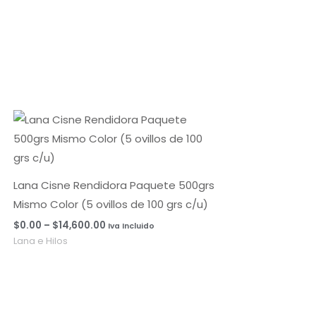
Rango
de
precios:
desde
$0.00
hasta
Lana Cisne Rendidora Paquete 500grs
$14,600.00
Mismo Color (5 ovillos de 100 grs c/u)
$
0.00
–
$
14,600.00
Iva Incluido
Lana e Hilos