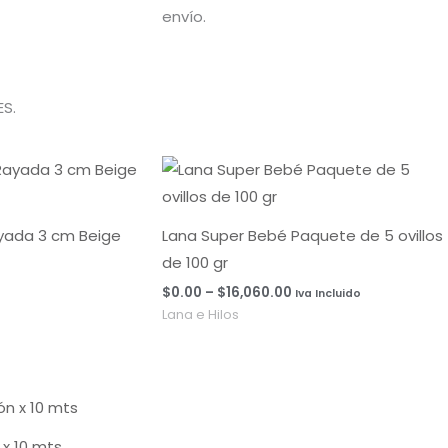
envío.
S.
Rango
de
precios:
desde
$0.00
ayada 3 cm Beige
Lana Super Bebé Paquete de 5 ovillos
hasta
de 100 gr
$16,060.00
$
0.00
–
$
16,060.00
Iva Incluido
Lana e Hilos
x 10 mts