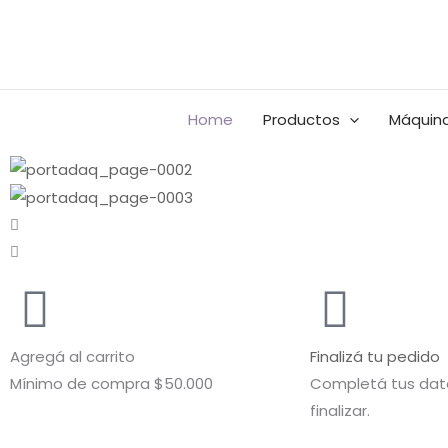
Ir
al
Buscar
contenido
por:
Home
Productos
Máquina
Agregá al carrito
Finalizá tu pedido
Mínimo de compra $50.000
Completá tus dato
finalizar.