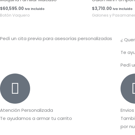
$
60,595.00
$
3,710.00
Iva Incluido
Iva Incluido
Botón Vaquero
Galones y Pasamaner
Pedí un cita previa para asesorías personalizadas
¿ Que
T
e ayu
Pedí u
Atención Personalizada
Envios
Te ayudamos a armar tu carrito
Tambié
por nu