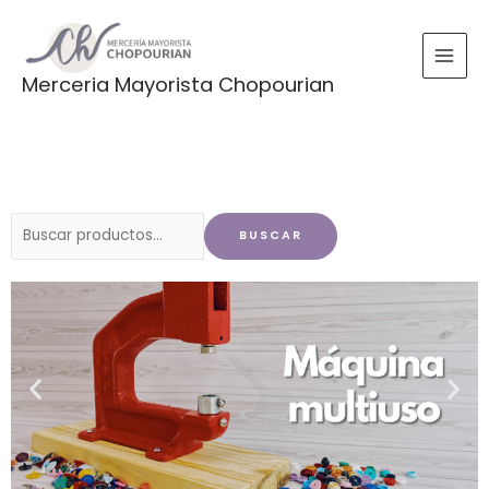
Ir
al
contenido
Merceria Mayorista Chopourian
Buscar
BUSCAR
por: