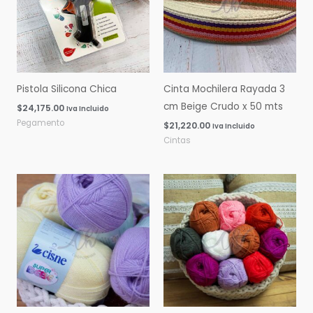
Pistola Silicona Chica
Cinta Mochilera Rayada 3
cm Beige Crudo x 50 mts
$
24,175.00
Iva Incluido
Pegamento
$
21,220.00
Iva Incluido
Cintas
Rango
Rango
de
de
precios:
precios:
desde
desde
$0.00
$0.00
hasta
hasta
$16,060.00
$14,600.00