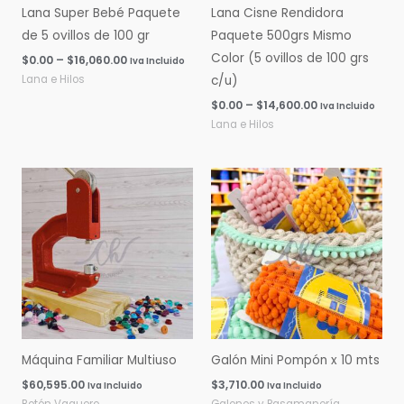
Lana Super Bebé Paquete
Lana Cisne Rendidora
de 5 ovillos de 100 gr
Paquete 500grs Mismo
Color (5 ovillos de 100 grs
$
0.00
–
$
16,060.00
Iva Incluido
Lana e Hilos
c/u)
$
0.00
–
$
14,600.00
Iva Incluido
Lana e Hilos
Máquina Familiar Multiuso
Galón Mini Pompón x 10 mts
$
60,595.00
$
3,710.00
Iva Incluido
Iva Incluido