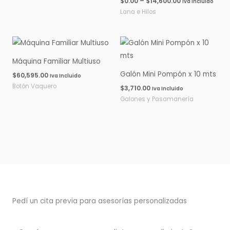
$
0.00
–
$
14,600.00
Iva Incluido
Lana e Hilos
Máquina Familiar Multiuso
Galón Mini Pompón x 10 mts
$
60,595.00
Iva Incluido
Botón Vaquero
$
3,710.00
Iva Incluido
Galones y Pasamanería
Pedí un cita previa para asesorías personalizadas