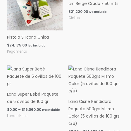
cm Beige Crudo x 50 mts
$
21,220.00
Iva Incluido
Cintas
Pistola Silicona Chica
$
24,175.00
Iva Incluido
Pegamento
Rango
Rango
de
de
precios:
precios:
desde
desde
$0.00
$0.00
hasta
hasta
Lana Super Bebé Paquete
$16,060.00
$14,600.00
de 5 ovillos de 100 gr
Lana Cisne Rendidora
Paquete 500grs Mismo
$
0.00
–
$
16,060.00
Iva Incluido
Lana e Hilos
Color (5 ovillos de 100 grs
c/u)