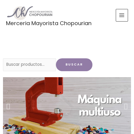
Ir
al
contenido
Merceria Mayorista Chopourian
Buscar
BUSCAR
por: