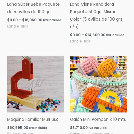
Lana Super Bebé Paquete
Lana Cisne Rendidora
de 5 ovillos de 100 gr
Paquete 500grs Mismo
Color (5 ovillos de 100 grs
$
0.00
–
$
16,060.00
Iva Incluido
Lana e Hilos
c/u)
$
0.00
–
$
14,600.00
Iva Incluido
Lana e Hilos
Máquina Familiar Multiuso
Galón Mini Pompón x 10 mts
$
60,595.00
$
3,710.00
Iva Incluido
Iva Incluido