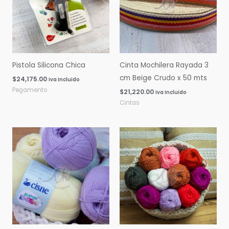
Pistola Silicona Chica
Cinta Mochilera Rayada 3
cm Beige Crudo x 50 mts
$
24,175.00
Iva Incluido
Pegamento
$
21,220.00
Iva Incluido
Cintas
Rango
Rango
de
de
precios:
precios:
desde
desde
$0.00
$0.00
hasta
hasta
$16,060.00
$14,600.00