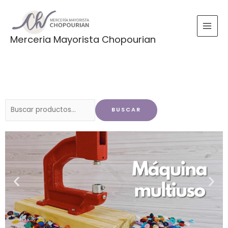
Ir
al
contenido
Merceria Mayorista Chopourian
Buscar
BUSCAR
por: