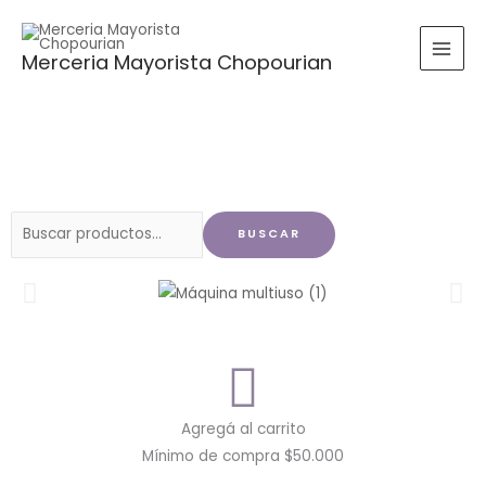
Ir
al
Merceria Mayorista Chopourian
contenido
Buscar
BUSCAR
por:
Agregá al carrito
Mínimo de compra $50.000