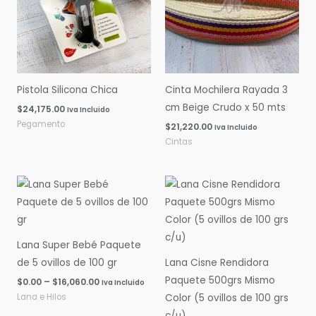
Pistola Silicona Chica
Cinta Mochilera Rayada 3
cm Beige Crudo x 50 mts
$
24,175.00
Iva Incluido
Pegamento
$
21,220.00
Iva Incluido
Cintas
Rango
Rango
de
de
precios:
precios:
desde
desde
$0.00
$0.00
hasta
hasta
Lana Super Bebé Paquete
$16,060.00
$14,600.00
de 5 ovillos de 100 gr
Lana Cisne Rendidora
Paquete 500grs Mismo
$
0.00
–
$
16,060.00
Iva Incluido
Lana e Hilos
Color (5 ovillos de 100 grs
c/u)