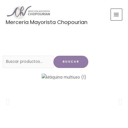
Ir
al
contenido
Merceria Mayorista Chopourian
Buscar
BUSCAR
por: