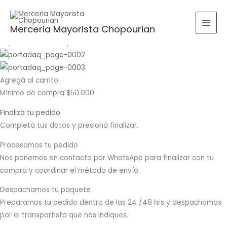
Ir
Buscar
Rango
Rango
BUSCAR
al
por:
de
de
Merceria Mayorista Chopourian
contenido
precios:
precios:
desde
desde
$0.00
$0.00
hasta
hasta
Agregá al carrito
$16,060.00
$14,600.00
Mínimo de compra $50.000
Finalizá tu pedido
Completá tus datos y presioná finalizar.
Procesamos tu pedido
Nos ponemos en contacto por WhatsApp para finalizar con tu
compra y coordinar el método de envío.
Despachamos tu paquete
Preparamos tu pedido dentro de las 24 /48 hrs y despachamos
por el transportista que nos indiques.