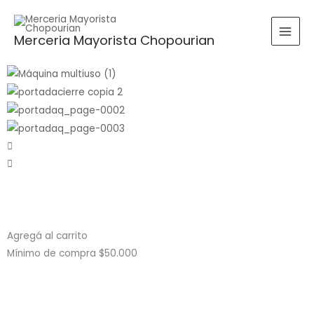
Ir
al
Buscar
BUSCAR
Merceria Mayorista Chopourian
contenido
por:
Agregá al carrito
Mínimo de compra $50.000