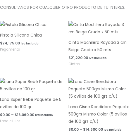
CONSULTANOS POR CUALQUIER OTRO PRODUCTO DE TU INTERES.
Pistola Silicona Chica
Cinta Mochilera Rayada 3 cm
$
24,175.00
Iva Incluido
Pegamento
Beige Crudo x 50 mts
$
21,220.00
Iva Incluido
Cintas
Rango
Rango
de
de
precios:
precios:
desde
desde
$0.00
$0.00
Lana Super Bebé Paquete de 5
hasta
hasta
ovillos de 100 gr
Lana Cisne Rendidora Paquete
$16,060.00
$14,600.00
500grs Mismo Color (5 ovillos
$
0.00
–
$
16,060.00
Iva Incluido
Lana e Hilos
de 100 grs c/u)
$
0.00
–
$
14,600.00
Iva Incluido