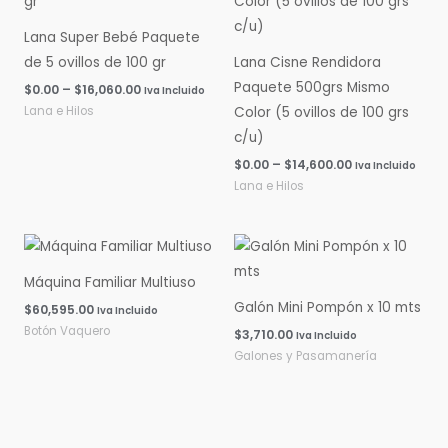
$0.00
$0.00
hasta
hasta
Lana Super Bebé Paquete
$16,060.00
$14,600.00
de 5 ovillos de 100 gr
Lana Cisne Rendidora
Paquete 500grs Mismo
$
0.00
–
$
16,060.00
Iva Incluido
Lana e Hilos
Color (5 ovillos de 100 grs
c/u)
$
0.00
–
$
14,600.00
Iva Incluido
Lana e Hilos
Máquina Familiar Multiuso
Galón Mini Pompón x 10 mts
$
60,595.00
Iva Incluido
Botón Vaquero
$
3,710.00
Iva Incluido
Galones y Pasamanería