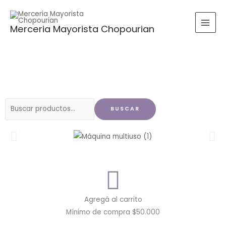
Ir
al
Merceria Mayorista Chopourian
contenido
Buscar
BUSCAR
por:
Agregá al carrito
Mínimo de compra $50.000