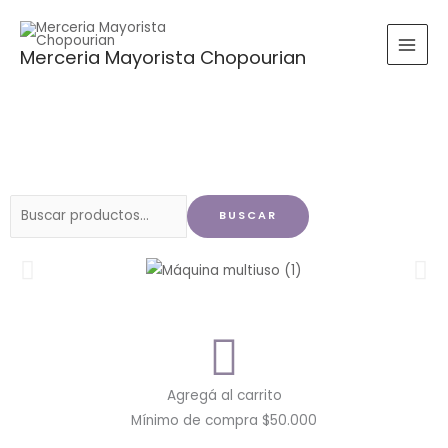
Ir
al
Merceria Mayorista Chopourian
contenido
Buscar
BUSCAR
por:
Agregá al carrito
Mínimo de compra $50.000