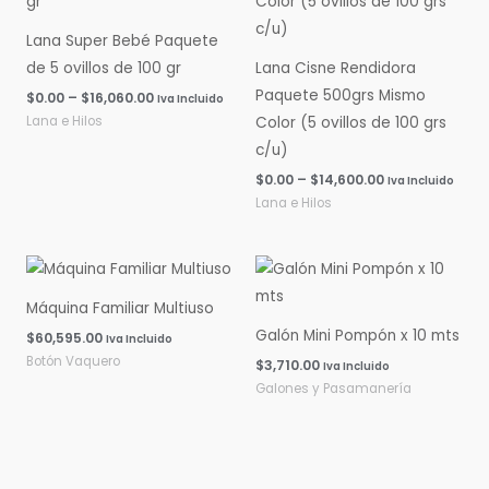
$0.00
$0.00
hasta
hasta
Lana Super Bebé Paquete
$16,060.00
$14,600.00
de 5 ovillos de 100 gr
Lana Cisne Rendidora
Paquete 500grs Mismo
$
0.00
–
$
16,060.00
Iva Incluido
Lana e Hilos
Color (5 ovillos de 100 grs
c/u)
$
0.00
–
$
14,600.00
Iva Incluido
Lana e Hilos
Máquina Familiar Multiuso
Galón Mini Pompón x 10 mts
$
60,595.00
Iva Incluido
Botón Vaquero
$
3,710.00
Iva Incluido
Galones y Pasamanería