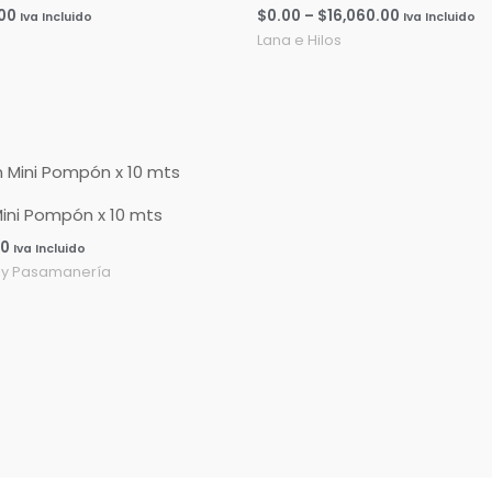
.00
$
0.00
–
$
16,060.00
Iva Incluido
Iva Incluido
Lana e Hilos
ini Pompón x 10 mts
00
Iva Incluido
 y Pasamanería