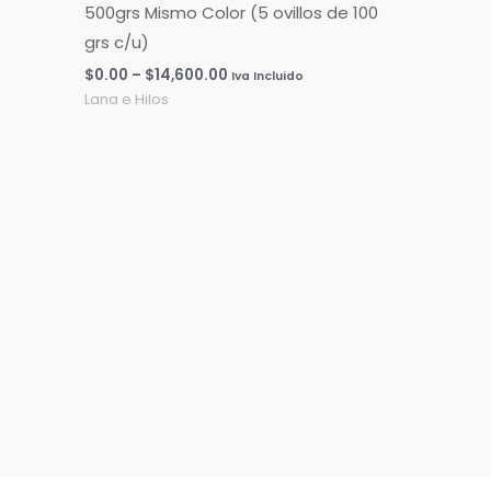
500grs Mismo Color (5 ovillos de 100
grs c/u)
$
0.00
–
$
14,600.00
Iva Incluido
Lana e Hilos