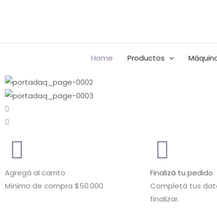
Ir
al
Buscar
BUSCAR
contenido
por:
Home
Productos
Máquina
Agregá al carrito
Finalizá tu pedido
Mínimo de compra $50.000
Completá tus dato
finalizar.