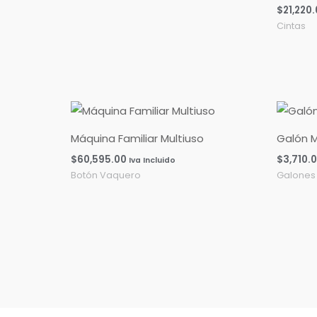
$
21,220
Cintas
Máquina Familiar Multiuso
Galón M
$
60,595.00
$
3,710.
Iva Incluido
Botón Vaquero
Galones