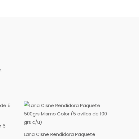
.
Rango
de
precios:
desde
$0.00
e 5
hasta
Lana Cisne Rendidora Paquete
$14,600.00