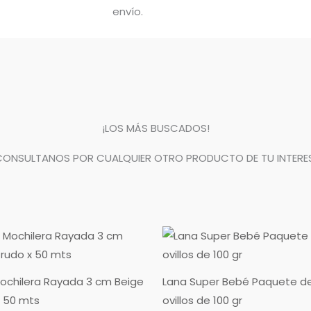
envío.
¡LOS MÁS BUSCADOS!
CONSULTANOS POR CUALQUIER OTRO PRODUCTO DE TU INTERES
Rango
de
precios:
desde
$0.00
ochilera Rayada 3 cm Beige
Lana Super Bebé Paquete d
hasta
 50 mts
ovillos de 100 gr
$16,060.00