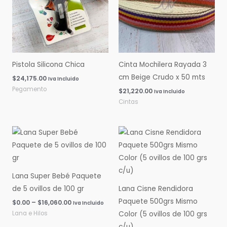
Pistola Silicona Chica
Cinta Mochilera Rayada 3
cm Beige Crudo x 50 mts
$
24,175.00
Iva Incluido
Pegamento
$
21,220.00
Iva Incluido
Cintas
Rango
Rango
de
de
precios:
precios:
desde
desde
$0.00
$0.00
hasta
hasta
Lana Super Bebé Paquete
$16,060.00
$14,600.00
de 5 ovillos de 100 gr
Lana Cisne Rendidora
Paquete 500grs Mismo
$
0.00
–
$
16,060.00
Iva Incluido
Lana e Hilos
Color (5 ovillos de 100 grs
c/u)