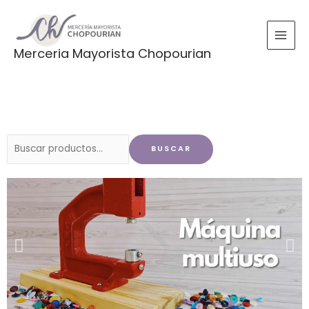
Ir
al
contenido
Merceria Mayorista Chopourian
Buscar
BUSCAR
por: