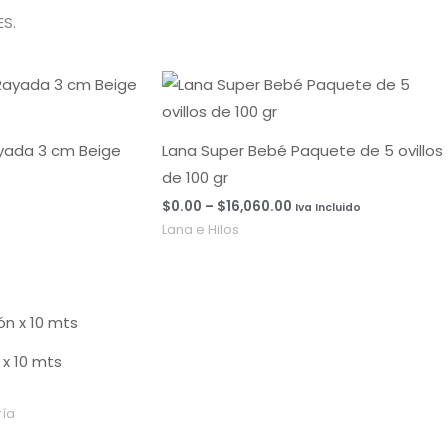
S.
Rango
de
precios:
desde
$0.00
ayada 3 cm Beige
Lana Super Bebé Paquete de 5 ovillos
hasta
de 100 gr
$16,060.00
$
0.00
–
$
16,060.00
Iva Incluido
Lana e Hilos
x 10 mts
ía