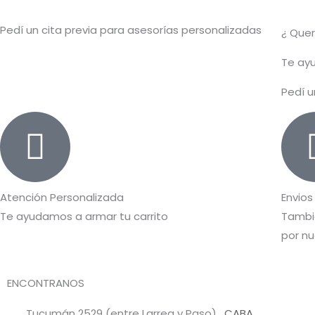
Pedí un cita previa para asesorías personalizadas
¿ Que
T
e ayu
Pedí u
Atención Personalizada
Envios
Te ayudamos a armar tu carrito
Tambié
por nu
ENCONTRANOS
Tucumán 2529 (entre Larrea y Paso)
, CABA.