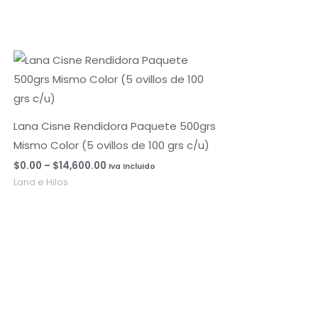
Rango
de
precios:
desde
$0.00
hasta
Lana Cisne Rendidora Paquete 500grs
$14,600.00
Mismo Color (5 ovillos de 100 grs c/u)
$
0.00
–
$
14,600.00
Iva Incluido
Lana e Hilos