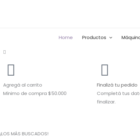
Ir
al
Buscar
contenido
por:
Home
Productos
Máquina
Agregá al carrito
Finalizá tu pedido
Mínimo de compra $50.000
Completá tus dato
finalizar.
¡LOS MÁS BUSCADOS!