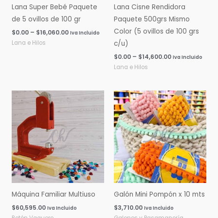
Lana Super Bebé Paquete
Lana Cisne Rendidora
de 5 ovillos de 100 gr
Paquete 500grs Mismo
Color (5 ovillos de 100 grs
$
0.00
–
$
16,060.00
Iva Incluido
Lana e Hilos
c/u)
$
0.00
–
$
14,600.00
Iva Incluido
Lana e Hilos
Máquina Familiar Multiuso
Galón Mini Pompón x 10 mts
$
60,595.00
$
3,710.00
Iva Incluido
Iva Incluido