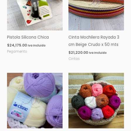
Pistola Silicona Chica
Cinta Mochilera Rayada 3
cm Beige Crudo x 50 mts
$
24,175.00
Iva Incluido
Pegamento
$
21,220.00
Iva Incluido
Cintas
Rango
Rango
de
de
precios:
precios:
desde
desde
$0.00
$0.00
hasta
hasta
$16,060.00
$14,600.00