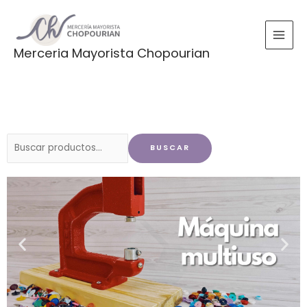
Ir
al
contenido
Merceria Mayorista Chopourian
Buscar
BUSCAR
por: