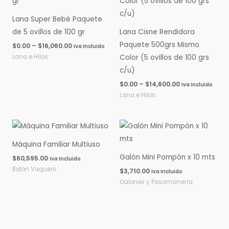
$0.00
$0.00
hasta
hasta
Lana Super Bebé Paquete
$16,060.00
$14,600.00
de 5 ovillos de 100 gr
Lana Cisne Rendidora
Paquete 500grs Mismo
$
0.00
–
$
16,060.00
Iva Incluido
Lana e Hilos
Color (5 ovillos de 100 grs
c/u)
$
0.00
–
$
14,600.00
Iva Incluido
Lana e Hilos
Máquina Familiar Multiuso
Galón Mini Pompón x 10 mts
$
60,595.00
Iva Incluido
Botón Vaquero
$
3,710.00
Iva Incluido
Galones y Pasamanería