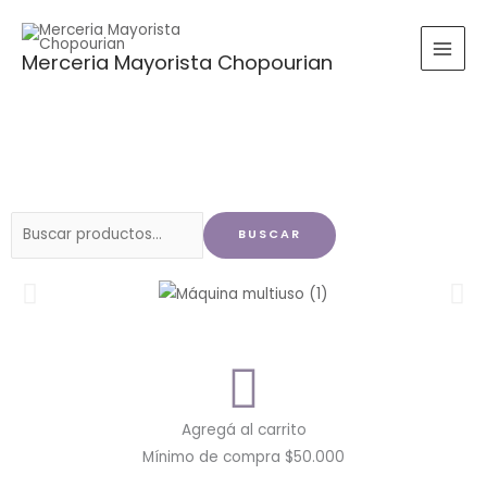
Ir
al
Merceria Mayorista Chopourian
contenido
Buscar
BUSCAR
por:
Agregá al carrito
Mínimo de compra $50.000