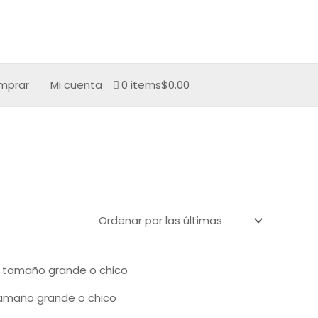
mprar
Mi cuenta
0 items
$0.00
 tamaño grande o chico