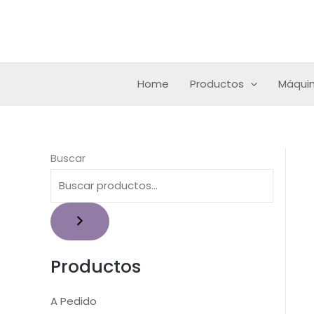
Ir
al
contenido
Home
Productos
Máquin
Buscar
Productos
A Pedido