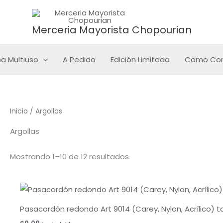
Sorted
by
latest
Merceria Mayorista Chopourian
a Multiuso
A Pedido
Edición Limitada
Como Co
Inicio
/ Argollas
Argollas
Mostrando 1–10 de 12 resultados
Pasacordón redondo Art 9014 (Carey, Nylon, Acrílico)