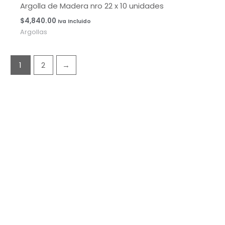
Argolla de Madera nro 22 x 10 unidades
$
4,840.00
Iva Incluido
Argollas
1
2
→