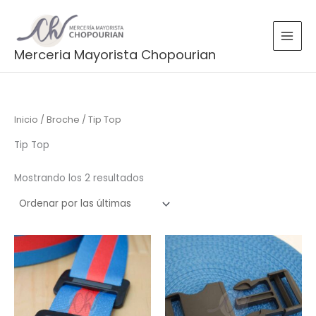
Sorted
Ir
by
latest
al
contenido
Merceria Mayorista Chopourian
Inicio
/
Broche
/ Tip Top
Tip Top
Mostrando los 2 resultados
Rango
Rango
de
de
precios:
precios:
desde
desde
$165.00
$400.00
hasta
hasta
$215.00
$570.00