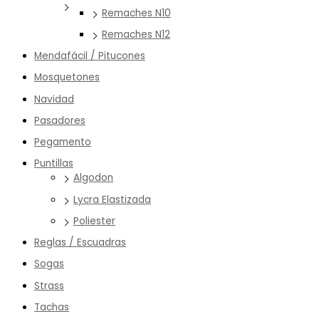
Remaches N10
Remaches N12
Mendafácil / Pitucones
Mosquetones
Navidad
Pasadores
Pegamento
Puntillas
Algodon
Lycra Elastizada
Poliester
Reglas / Escuadras
Sogas
Strass
Tachas