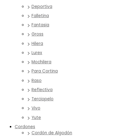
Deportiva
Falletina
Fantasia
Gross
Hilera
Lurex
Mochilera
Para Cortina
Raso
Reflectiva
Terciopelo
Vivo
Yute
Cordones
Cordón de Algodón