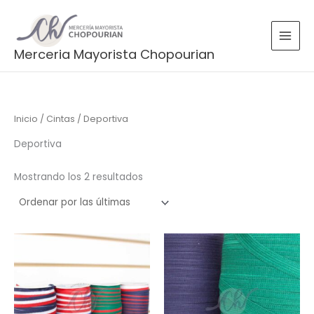
Sorted
Ir
by
latest
al
contenido
Merceria Mayorista Chopourian
Inicio
/
Cintas
/ Deportiva
Deportiva
Mostrando los 2 resultados