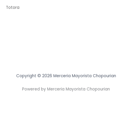
Totora
Copyright © 2026 Merceria Mayorista Chopourian
Powered by Merceria Mayorista Chopourian
Usamos cookies para asegurar que te damos la mejor
experiencia en nuestra web. Si continúas usando este sitio,
asumiremos que estás de acuerdo con ello.
ACEPTAR