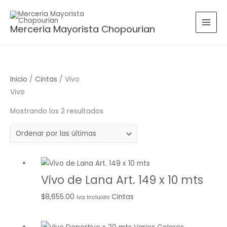
Ir
Ordenado
al
por
Merceria Mayorista Chopourian
contenido
más
recientes
Inicio
/
Cintas
/ Vivo
Vivo
Mostrando los 2 resultados
Vivo de Lana Art. 149 x 10 mts
$
8,655.00
Cintas
Iva Incluido