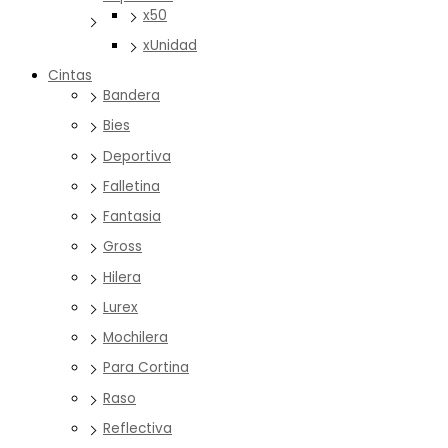
x50
xUnidad
Cintas
Bandera
Bies
Deportiva
Falletina
Fantasia
Gross
Hilera
Lurex
Mochilera
Para Cortina
Raso
Reflectiva