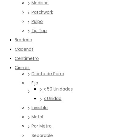
Madison
Patchwork
Pulpo
Tip Top
Broderie
Cadenas
Centimetro
Cierres
Diente de Perro
Fijo
x 50 Unidades
x Unidad
Invisible
Metal
Por Metro
Separable