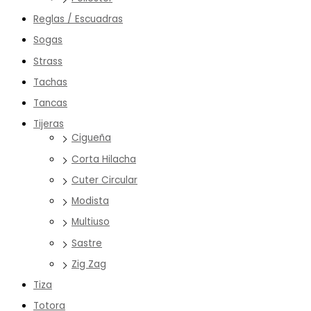
Reglas / Escuadras
Sogas
Strass
Tachas
Tancas
Tijeras
Cigueña
Corta Hilacha
Cuter Circular
Modista
Multiuso
Sastre
Zig Zag
Tiza
Totora