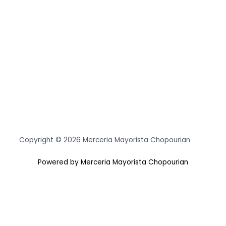
Copyright © 2026 Merceria Mayorista Chopourian
Powered by Merceria Mayorista Chopourian
Usamos cookies para asegurar que te damos la mejor
experiencia en nuestra web. Si continúas usando este sitio,