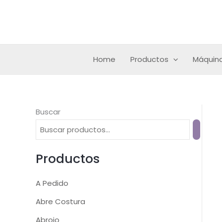
Ir
al
contenido
Home
Productos
Máquina
Buscar
Productos
A Pedido
Abre Costura
Abrojo