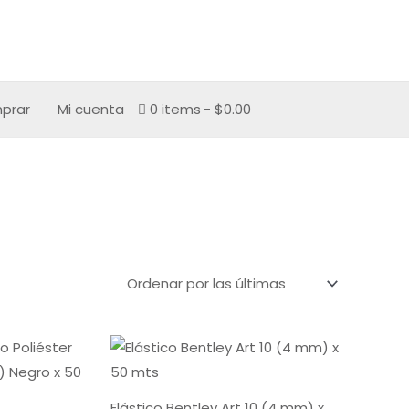
prar
Mi cuenta
0 items
$0.00
Rango
de
precios:
desde
$5,840.00
Elástico Bentley Art 10 (4 mm) x