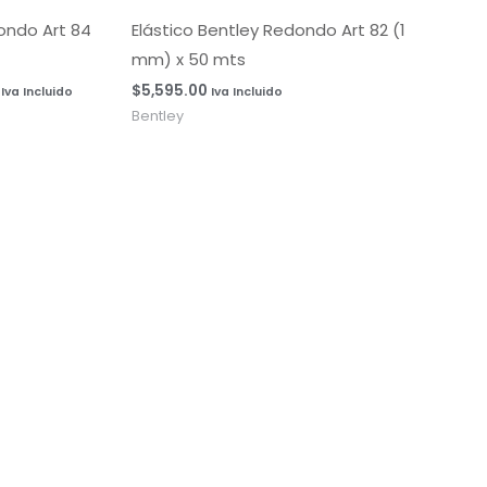
desde
$6,500.00
ondo Art 84
Elástico Bentley Redondo Art 82 (1
hasta
mm) x 50 mts
$7,145.00
$
5,595.00
Iva Incluido
Iva Incluido
Bentley