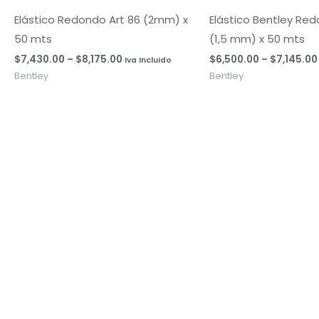
desde
$7,430.00
Elástico Redondo Art 86 (2mm) x
Elástico Bentley Red
hasta
50 mts
(1,5 mm) x 50 mts
$8,175.00
$
7,430.00
–
$
8,175.00
$
6,500.00
–
$
7,145.00
Iva Incluido
Bentley
Bentley