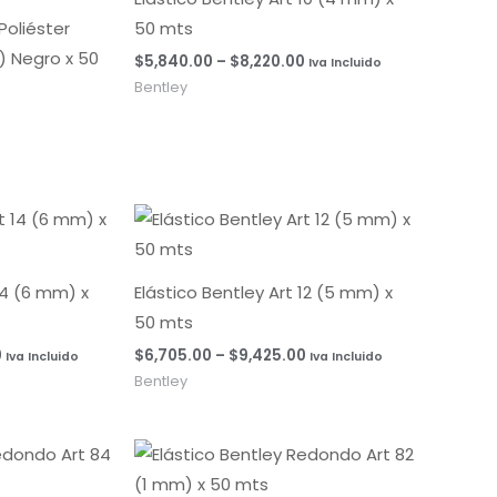
hasta
 Poliéster
50 mts
$8,220.00
) Negro x 50
$
5,840.00
–
$
8,220.00
Iva Incluido
Bentley
Rango
Rango
de
de
precios:
precios:
desde
desde
$7,735.00
$6,705.00
14 (6 mm) x
Elástico Bentley Art 12 (5 mm) x
hasta
hasta
50 mts
$11,770.00
$9,425.00
0
$
6,705.00
–
$
9,425.00
Iva Incluido
Iva Incluido
Bentley
Rango
de
precios: