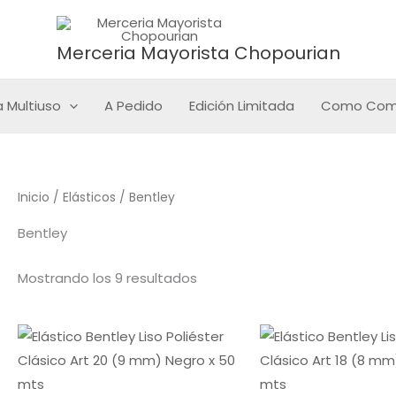
Sorted
by
latest
Merceria Mayorista Chopourian
 Multiuso
A Pedido
Edición Limitada
Como Com
Inicio
/
Elásticos
/ Bentley
Bentley
Mostrando los 9 resultados