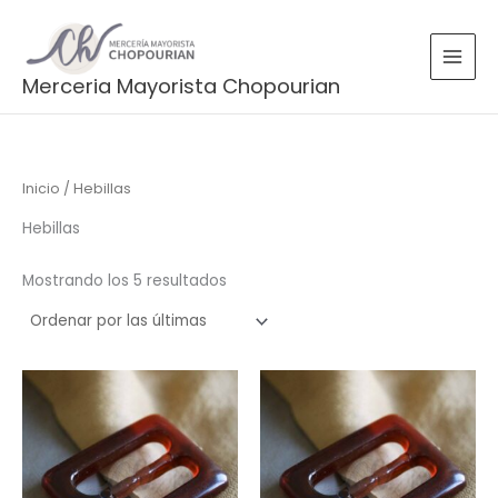
Ordenado
Ir
por
más
al
recientes
contenido
Merceria Mayorista Chopourian
Inicio
/ Hebillas
Hebillas
Mostrando los 5 resultados