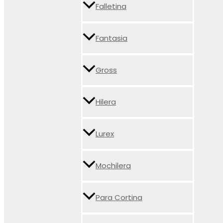
Falletina
Fantasia
Gross
Hilera
Lurex
Mochilera
Para Cortina