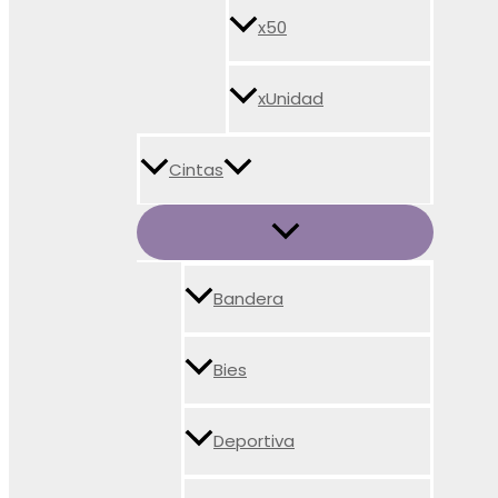
x50
xUnidad
Cintas
Bandera
Bies
Deportiva