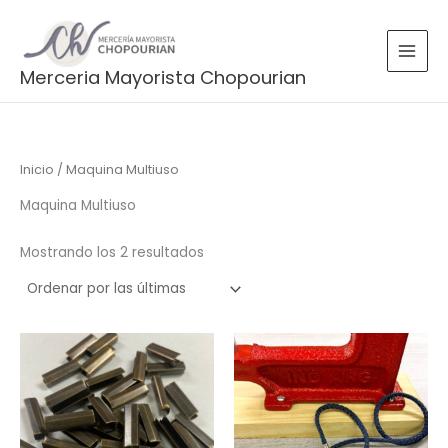
Ordenado
Ir
por
más
al
recientes
contenido
Merceria Mayorista Chopourian
Inicio
/ Maquina Multiuso
Maquina Multiuso
Mostrando los 2 resultados