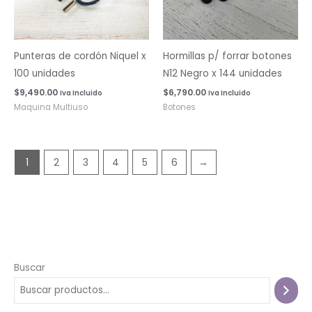
Punteras de cordón Niquel x
Hormillas p/ forrar botones
100 unidades
N12 Negro x 144 unidades
$
9,490.00
$
6,790.00
Iva Incluido
Iva Incluido
Maquina Multiuso
Botones
1
2
3
4
5
6
→
Buscar