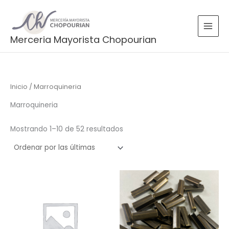
Ordenado
Ir
por
más
al
recientes
contenido
Merceria Mayorista Chopourian
Inicio
/ Marroquineria
Marroquineria
Mostrando 1–10 de 52 resultados