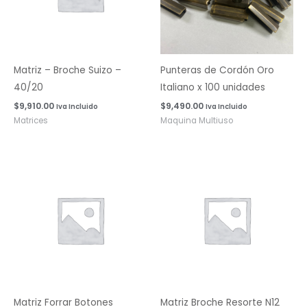
Matriz – Broche Suizo –
Punteras de Cordón Oro
40/20
Italiano x 100 unidades
$
9,910.00
$
9,490.00
Iva Incluido
Iva Incluido
Matrices
Maquina Multiuso
Rango
de
precios:
desde
$17,330.00
hasta
$26,525.00
Matriz Forrar Botones
Matriz Broche Resorte N12