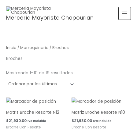
Sorted
Ir
by
latest
al
Merceria Mayorista Chopourian
contenido
Inicio
/
Marroquineria
/ Broches
Broches
Mostrando 1–10 de 19 resultados
Matriz Broche Resorte N12
Matriz Broche Resorte N10
$
21,930.00
$
21,930.00
Iva Incluido
Iva Incluido
Broche Con Resorte
Broche Con Resorte