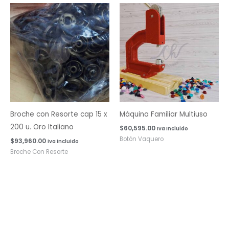
Broche con Resorte cap 15 x
Máquina Familiar Multiuso
200 u. Oro Italiano
$
60,595.00
Iva Incluido
Botón Vaquero
$
93,960.00
Iva Incluido
Broche Con Resorte