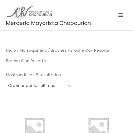
Ordenado
Ir
por
más
al
recientes
contenido
Merceria Mayorista Chopourian
Inicio
/
Marroquineria
/
Broches
/ Broche Con Resorte
Broche Con Resorte
Mostrando los 8 resultados