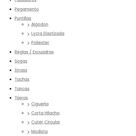
Pegamento
Puntillas
Algodon
Lycra Elastizada
Poliester
Reglas / Escuadras
Sogas
Strass
Tachas
Tancas
Tijeras
Cigueña
Corta Hilacha
Cuter Circular
Modista