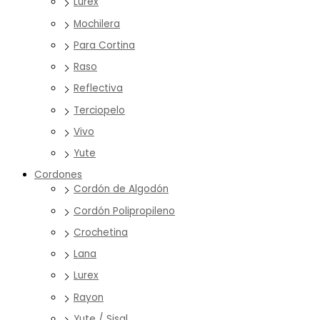
Lurex
Mochilera
Para Cortina
Raso
Reflectiva
Terciopelo
Vivo
Yute
Cordones
Cordón de Algodón
Cordón Polipropileno
Crochetina
Lana
Lurex
Rayon
Yute / Sisal