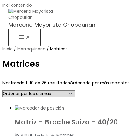
Ir al contenido
Merceria Mayorista Chopourian
Inicio
/
Marroquineria
/ Matrices
Matrices
Mostrando 1–10 de 26 resultados
Ordenado por más recientes
Matriz – Broche Suizo – 40/20
$
9,910.00
Matrices
Iva Incluido