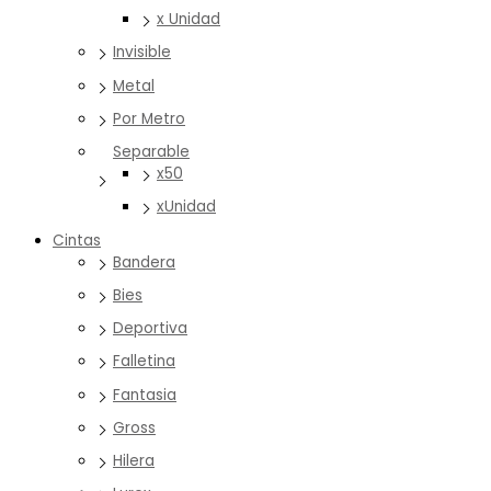
x Unidad
Invisible
Metal
Por Metro
Separable
x50
xUnidad
Cintas
Bandera
Bies
Deportiva
Falletina
Fantasia
Gross
Hilera