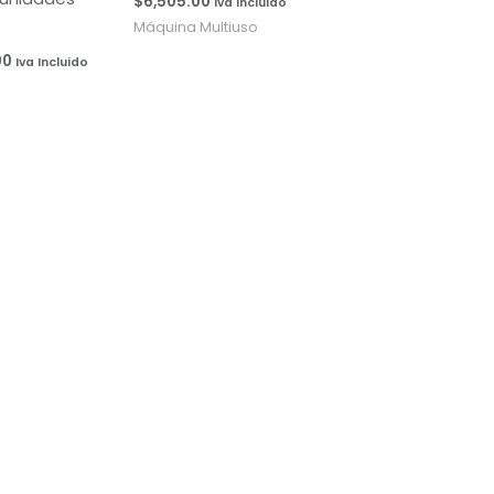
$
6,505.00
Iva Incluido
hasta
Máquina Multiuso
$15,070.00
00
Iva Incluido