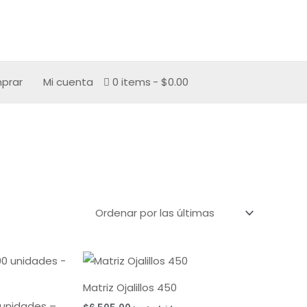
prar
Mi cuenta
0 items
$0.00
Rango
de
precios:
Matriz Ojalillos 450
desde
$10,425.00
0 unidades –