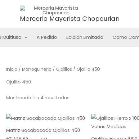
Sorted
by
latest
Merceria Mayorista Chopourian
 Multiuso
A Pedido
Edición Limitada
Como Com
Inicio
/
Marroquineria
/
Ojalillos
/ Ojalillo 450
Ojalillo 450
Mostrando los 4 resultados
Matriz Sacabocado Ojalillos 450
Ojalillos Hierro x 100