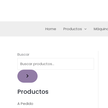
Ir
al
contenido
Home
Productos
Máquina
Buscar
Productos
A Pedido