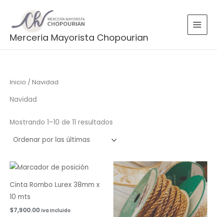
Ordenado
Ir
por
más
al
recientes
contenido
Merceria Mayorista Chopourian
Inicio
/ Navidad
Navidad
Mostrando 1–10 de 11 resultados
Cinta Rombo Lurex 38mm x
10 mts
$
7,900.00
Iva Incluido