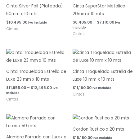
desde
$6,405.00
Cinta Silver Foil (Plateada)
Cinta SuperStar Metalica
hasta
50mm x 10 mts
20mm x 10 mts
$7,110.00
$
10,495.00
$
6,405.00
–
$
7,110.00
Iva Incluido
Iva
Incluido
Cintas
Cintas
Rango
de
precios:
desde
$11,855.00
Cinta Troquelada Estrella de
Cinta Troquelada Estrella de
hasta
Luxe 23 mm x 10 mts
Luxe 10 mm x 10 mts
$12,495.00
$
11,855.00
–
$
12,495.00
$
11,160.00
Iva
Iva Incluido
Incluido
Cintas
Cintas
Rango
de
precios:
Cordon Rustico x 20 mts
desde
$18,460.00
Alambre Forrado con Lurex x
$
15,180.00
Iva Incluido