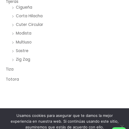
Tijeras
Cigueña
Corta Hilacha
Cuter Circular
Modista
Multiuso
Sastre
Zig Zag
Tiza
Totora
Copyright © 2026 Merceria Mayorista Chopourian
Usamos cookies para asegurar que te damos la mejor
experiencia en nuestra web. Si continúas usando este sitio,
Powered by Merceria Mayorista Chopourian
asumiremos que estás de acuerdo con ello.