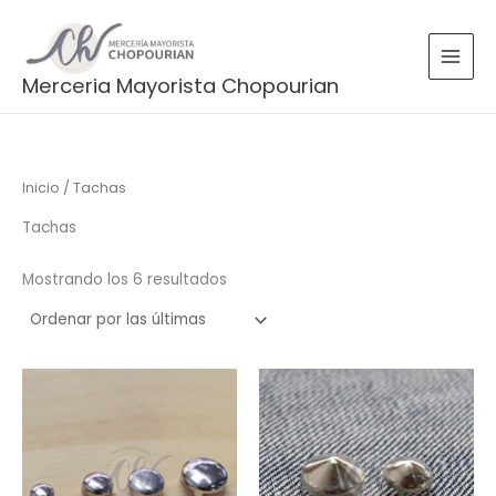
Ordenado
Ir
por
más
al
recientes
contenido
Merceria Mayorista Chopourian
Inicio
/ Tachas
Tachas
Mostrando los 6 resultados