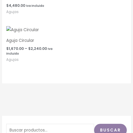
$
4,480.00
Iva Incluido
Agujas
Rango
de
precios:
Aguja Circular
desde
$1,670.00
$
1,670.00
–
$
2,240.00
Iva
hasta
Incluido
$2,240.00
Agujas
BUSCAR