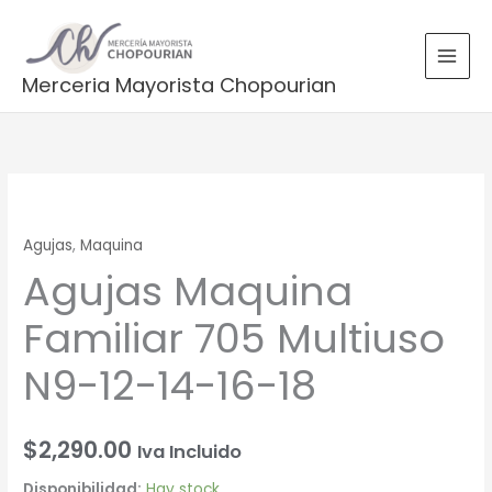
Ir
B
al
u
contenido
s
Merceria Mayorista Chopourian
c
a
r
p
Agujas
o
Maquina
Agujas
,
Maquina
Familiar
r
Agujas Maquina
705
:
Multiuso
Familiar 705 Multiuso
N9-
12-
N9-12-14-16-18
14-
16-
18
$
2,290.00
Iva Incluido
cantidad
Disponibilidad:
Hay stock