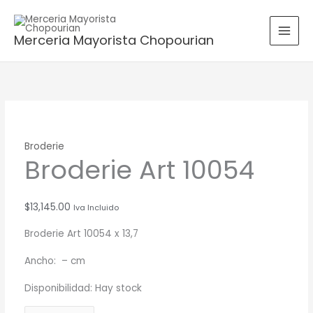
Ir
Broderie
B
al
Art
u
Merceria Mayorista Chopourian
contenido
10054
s
cantidad
c
a
r
p
o
Broderie
Broderie Art 10054
r
:
$
13,145.00
Iva Incluido
Broderie Art 10054 x 13,7
Ancho: – cm
Disponibilidad:
Hay stock