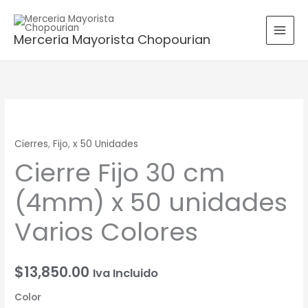
Ir
B
al
u
Merceria Mayorista Chopourian
contenido
s
c
a
r
Cierre
p
Fijo
o
Cierres
,
Fijo
,
x 50 Unidades
30
r
Cierre Fijo 30 cm
cm
:
(4mm)
(4mm) x 50 unidades
x
50
Varios Colores
unidades
Varios
Colores
$
13,850.00
Iva Incluido
cantidad
Color